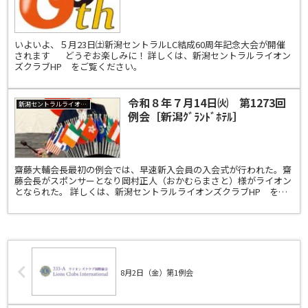
年記念大会が開催されます
いよいよ、５月23日㈯新潟セントラルLC結成60周年記念大会が開催
されます どうぞお楽しみに！ 詳しくは、新潟セントラルライオン
ズクラブHP をご覧ください。
令和８年７月14日㈫ 第1273回
新潟セントラルライオンズクラブ
例会［新潟ｸﾞﾗﾝﾄﾞﾎﾃﾙ］
齋藤大輔会長最初の例会では、早速新入会員の入会式が行われた。齋
藤会長がスポンサーとなり岡村正人（おかむらまさと）様がライオン
となられた。 詳しくは、新潟セントラルライオンズクラブHP をご
覧ください。
8月2日（金）第1例会