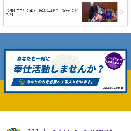
令和６年７月９日㈫ 第1231回例会［新潟ｸﾞﾗﾝﾄﾞ
ﾎﾃﾙ］