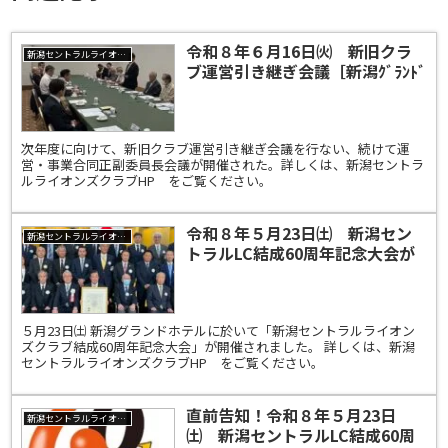
令和８年６月16日㈫ 新旧クラ
新潟セントラルライオンズクラブ
ブ運営引き継ぎ会議［新潟ｸﾞﾗﾝﾄﾞ
ﾎﾃﾙ］
次年度に向けて、新旧クラブ運営引き継ぎ会議を行ない、続けて運
営・事業合同正副委員長会議が開催された。詳しくは、新潟セントラ
ルライオンズクラブHP をご覧ください。
令和８年５月23日㈯ 新潟セン
新潟セントラルライオンズクラブ
トラルLC結成60周年記念大会が
開催されました！打ち上げ花火も
大成功！
５月23日㈯ 新潟グランドホテルに於いて「新潟セントラルライオン
ズクラブ結成60周年記念大会」が開催されました。 詳しくは、新潟
セントラルライオンズクラブHP をご覧ください。
直前告知！令和８年５月23日
新潟セントラルライオンズクラブ
㈯ 新潟セントラルLC結成60周