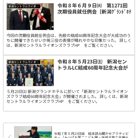
令和８年６月９日㈫ 第1271回
新潟セントラルライオンズクラブ
次期役員就任例会［新潟ｸﾞﾗﾝﾄﾞﾎﾃ
ﾙ］
今回の次期役員就任例会は、先般の結成60周年記念大会が大成功のう
ちに開催できたせいか現三役の表情が晴れやかな印象だった。 詳しく
は、新潟セントラルライオンズクラブHP をご覧ください。
令和８年５月23日㈯ 新潟セン
新潟セントラルライオンズクラブ
トラルLC結成60周年記念大会が
開催されました！打ち上げ花火も
大成功！
５月23日㈯ 新潟グランドホテルに於いて「新潟セントラルライオン
ズクラブ結成60周年記念大会」が開催されました。 詳しくは、新潟
セントラルライオンズクラブHP をご覧ください。
令和７年５月23日㈮ 絵本読み聞かせアクティビ
ティ［みつばち第二こども園・地域子育て支援セ