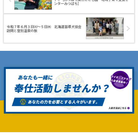
ンターみつばち］
令和７年６月３日㈫～５日㈭ 北海道盲導犬協会
訪問と登別温泉の旅