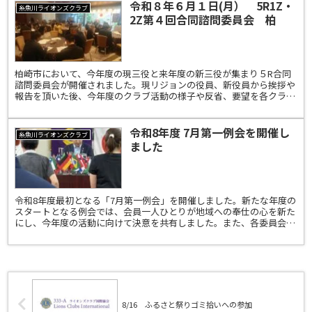
令和８年６月１日(月） 5R1Z・
糸魚川ライオンズクラブ
2Z第４回合同諮問委員会 柏
崎 ザ・シャンカーレ
柏崎市において、今年度の現三役と来年度の新三役が集まり５R合同
諮問委員会が開催されました。現リジョンの役員、新役員から挨拶や
報告を頂いた後、今年度のクラブ活動の様子や反省、要望を各クラブ
会長から発表がありました。会議後は懇親会で、参加者それ...
令和8年度 7月第一例会を開催し
糸魚川ライオンズクラブ
ました
令和8年度最初となる「7月第一例会」を開催しました。新たな年度の
スタートとなる例会では、会員一人ひとりが地域への奉仕の心を新た
にし、今年度の活動に向けて決意を共有しました。また、各委員会で
は新旧委員長より挨拶が行われ、これまでの活動への感謝...
8/16 ふるさと祭りゴミ拾いへの参加