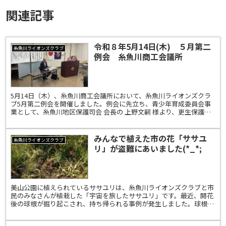
関連記事
令和８年5月14日(木) ５月第二
糸魚川ライオンズクラブ
例会 糸魚川商工会議所
5月14日（木）、糸魚川商工会議所において、糸魚川ライオンズクラ
ブ5月第二例会を開催しました。例会に先立ち、青少年育成委員会事
業として、糸魚川地区保護司会 会長の 上野文嗣 様より、更生保護制
度についてご講演をいただきました。地域の中で立ち...
みんなで植えた市の花「ササユ
糸魚川ライオンズクラブ
リ」が盗難にあいました(*_*;
美山公園に植えられているササユリは、糸魚川ライオンズクラブと市
民のみなさんが植栽した「宇宙を旅したササユリ」です。最近、開花
後の球根が掘り起こされ、持ち帰られる事例が発生しました。球根の
持ち去りは、大変迷惑な行為です。写真撮影や観賞は自由に...