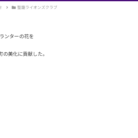
せ
聖籠ライオンズクラブ
プランターの花を
町の美化に貢献した。