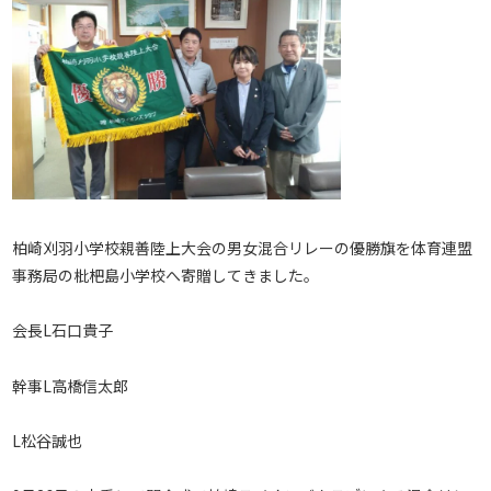
柏崎刈羽小学校親善陸上大会の男女混合リレーの優勝旗を体育連盟
事務局の枇杷島小学校へ寄贈してきました。
会長L石口貴子
幹事L高橋信太郎
L松谷誠也