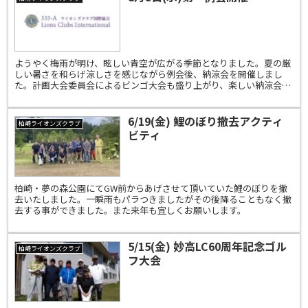
ようやく梅雨が明け、眩しい青空が広がる季節となりました。夏の厳
しい暑さを和らげ涼しさを感じながら例会後、納涼会を開催しまし
た。計画大会委員会によるビンゴ大会も盛り上がり、楽しい納涼会と
なりました🍉🍉🍉
6/19(金) 鯉のぼり撤去アクティ
柏崎ライオンズクラブ
ビティ
柏崎・夢の森公園にてGW前からあげさせて頂いていた鯉のぼりを撤
去いたしました。一瞬雨もパラつきましたがその後降ることもなく撤
去する事ができました。また来年も宜しくお願いします。
5/15(金) 妙高LC60周年記念ゴル
柏崎ライオンズクラブ
フ大会