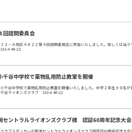
４回諮問委員会
３３３－Ａ地区４Ｒ２Ｚ第４回諮問委員会に参加いたしました。詳しくは当ク
-A 4R-2Z
小千谷中学校で薬物乱用防止教室を開催
東小千谷中学校で薬物乱用防止教室を開催いたしました。中学２年生４９名が
谷ライオンズクラブ 333-A 4R-2Z
潟セントラルライオンズクラブ様 認証60周年記念大会
クラブスポンサーの新潟セントラルライオンズクラブ様認証60周年記念大