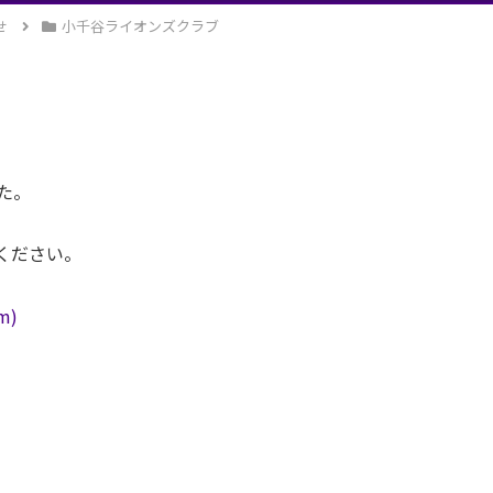
せ
小千谷ライオンズクラブ
た。
ください。
m)