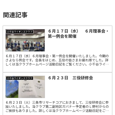
関連記事
６月１７日（水） ６月理事会・
小千谷ライオンズクラブ
第一例会を開催
６月１７日（水）６月理事会・第一例会を開催いたしました。今期の
さよなら例会です。会長をはじめ、五役の皆さまお疲れ様でした。詳
しくは当クラブホームページ活動日記をご覧ください。小千谷ライオ
ンズクラブ 333-A 4R-2Z
６月２３日 三役研修会
小千谷ライオンズクラブ
６月２３日（火）三条市リサーチコアにおきまして、三役研修会に参
加いたしました。当クラブ第二副地区ガバナー予定者のＬ野村からの
ご挨拶もありました。詳しくは当クラブホームページ活動日記をご覧
ください。小千谷ライオンズクラブ 333-A 4R-2...