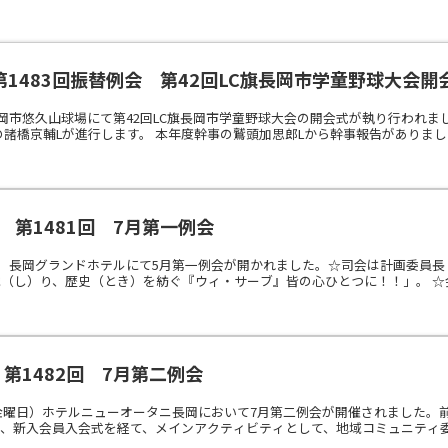
25 第1483回振替例会 第42回LC旗長岡市学童野球大会開
長岡市悠久山球場にて第42回LC旗長岡市学童野球大会の開会式が執り行われま
諸橋京輔Lが進行します。 本年度幹事の鷲頭加思郎Lから幹事報告がありました。
03 第1481回 7月第一例会
金）長岡グランドホテルにて5月第一例会が開かれました。☆司会は計画委員
（し）り、歴史（とき）を紡ぐ『ウィ・サーブ』皆の心ひとつに！！」。 ☆会長
17 第1482回 7月第二例会
（金曜日）ホテルニューオータニ長岡において7月第二例会が開催されました
、新入会員入会式を経て、メインアクティビティとして、地域コミュニティ委員