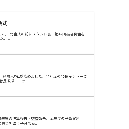
会式
した。 開会式の前にスタンド裏に第42回振替例会を
 ...
長 諸橋京輔Lが務めました。今年度の会長モットーは
挨拶：二ッ...
。前年度の決算報告・監査報告、本年度の予算案説
会担当！子育て支...