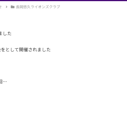
せ
長岡悠久ライオンズクラブ
ました
会をとして開催されました
回…