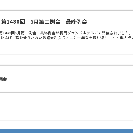
19 第1480回 6月第二例会 最終例会
6年度 第1480回6月第二例会 最終例会が長岡グランドホテルにて開催されま
を掲げ、職を全うされた淡路忠利会長と共に一年間を振り返り・・・集大成の例
議会