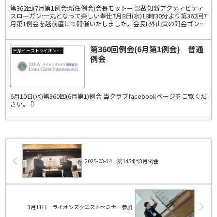
第362回(7月第1例会:新任例会)会長モットー:温故知新アクティビティ
スローガン:一丸となって楽しい奉仕7月8日(水)18時30分より第362回7
月第1例会を越前屋にて開催いたしました。会長L外山貢の開会ゴング
と共に幹事L永桶靖、会計L原...
第360回例会(6月第1例会) 普通
三条イーストライオンズクラブ
例会
6月10日(水)第360回(6月第1)例会 当クラブfacebookページをご覧くだ
さい。⇩
2025-03-14 第1454回3月例会
3月11日 ライオンズクエストセミナー参加