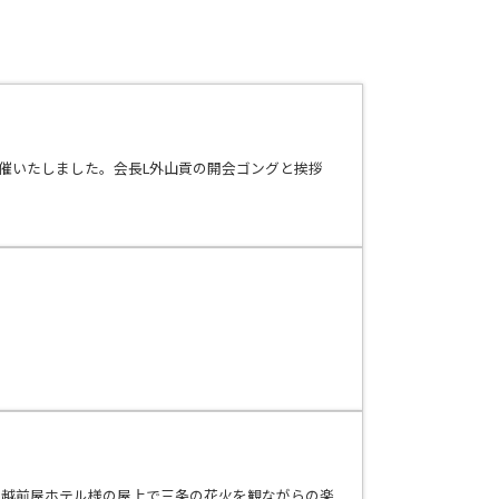
にて開催いたしました。会長L外山貢の開会ゴングと挨拶
ります越前屋ホテル様の屋上で三条の花火を観ながらの楽