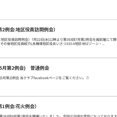
月第2例会:地区役員訪問例会）
例会:地区役員訪問例会）7月22日(水)12時より第363回7月第2例会を越前屋
の後地区役員紹介L永桶靖地区役あいさつ333-A地区4RIZゾーン・...
(5月第2例会) 普通例会
9回(5月第2)例会 当クラブfacebookページをご覧ください。⇩
月第1例会:花火例会）
時より第363回8月第1例会を開催いたしました。今回は日頃お世話になってお