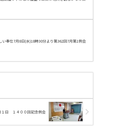
奉仕7月8日(水)18時30分より第362回7月第1例会
月１日 １４００回記念例会