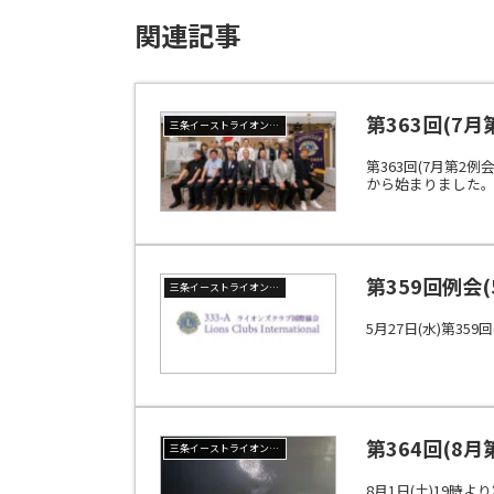
関連記事
第363回(7
三条イーストライオンズクラブ
第363回(7月第2
から始まりました。そ
第359回例会
三条イーストライオンズクラブ
5月27日(水)第35
第364回(8
三条イーストライオンズクラブ
8月1日(土)19