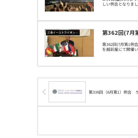
しい例会となりました
第362回(7
三条イーストライオンズクラブ
第362回(7月第1
を越前屋にて開催い
第336回（6月第1）例会