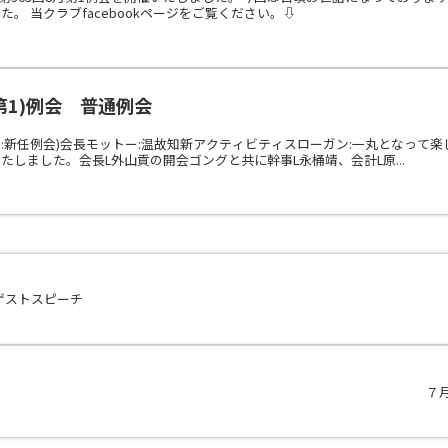
。 当クラブfacebookページをご覧ください。⇩
月第1)例会 普通例会
例会:新任例会)会長モットー:温故知新アクティビティスローガン:一丸となって楽しい
たしました。会長L外山貢の開会ゴングと共に幹事L永桶靖、会計L原...
 ゲストスピーチ
７