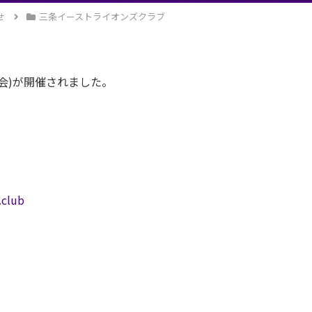
せ
三条イーストライオンズクラブ
任例会)が開催されました。
.club