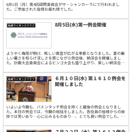
6月1日（月）第4回諮問委員会がザ・シャンカーラにて行われまし
た。ご参加された皆様お疲れ様でした。
8月5日(水)第一例会開催
柏崎ライオンズクラブ
ようやく梅雨が明け、眩しい青空が広がる季節となりました。夏の厳
しい暑さを和らげ涼しさを感じながら例会後、納涼会を開催しまし
た。計画大会委員会によるビンゴ大会も盛り上がり、楽しい納涼会と
なりました🍉🍉🍉
６月１０日(水) 第１６１０例会を
柏崎ライオンズクラブ
開催しました
いよいよ今期も、バトンタッチ例会を除くと最後の例会となりまし
た。本日の例会では、今期の総括をしました。各役員の皆様からの挨
拶では笑いあり…心に沁みるものあり…、とても良い例会でした。次
年度に向けて良いバトンタッチが出来るよう、最後まで気を抜...
７月２２日（水）第１６１３例会