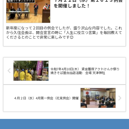
柏崎ライオンズクラブ
を開催しました！
新年度になって２回目の例会でしたが、盛り沢山な内容でした。これ
から久住会長は、開会宣言の時に「人生に役立つ言葉」を毎回教えて
くださるとのことで非常に楽しみです😊
令和7年4月10日(木） 資金獲得アクトけんか祭り
焼きそば屋台出店活動 会場 天津神社
４月２日（水）4月第一例会（花見例会）開催