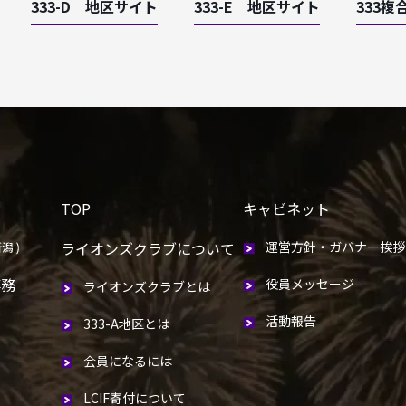
333-D 地区サイト
333-E 地区サイト
333複
TOP
キャビネット
ライオンズクラブについて
運営方針・ガバナー挨拶
事務
役員メッセージ
ライオンズクラブとは
活動報告
333-A地区とは
会員になるには
LCIF寄付について