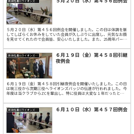
５月２０日（水）第４５６回例会
新潟信濃川ライオンズクラブ
５月２０日（水）第４５６回例会を開催しました。この日は体調を崩
してしばらくお休みをしていた会員が久しぶりに出席し、元気なお顔
を見せてくれたので会員皆、安心いたしました。また、25周年パーテ
ィーについても話しがなされ、これから企画していくこと...
６月１９日（金）第４５８回引継
新潟信濃川ライオンズクラブ
夜例会
６月１９日（金）第４５８回引継夜例会を開催いたしました。この日
は現三役から次期三役へライオンズバッジの伝達が行われました。今
年度は当クラブからZCを輩出し、特に役員は大変な１年だったと思
います。現役員の皆様、一年間本当にお疲れ様でした。そし...
６月１０日（水）第４５７回例会
新潟信濃川ライオンズクラブ