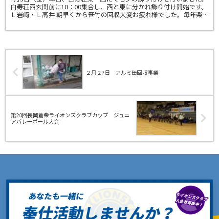
白寿荘西玄関前に10：00集合し、西と東に分かれ飾り付け開始です。
Ｌ岩﨑・Ｌ高井 朝早くから笹竹の回収大変お疲れ様でした。毎年楽し
みにしてくださっているおじいちゃんとおばあちゃ...
２月２7日 アルミ缶回収事業
第20回長岡蒼柴ライオンズクラブカップ ジュニ
アバレーボール大会