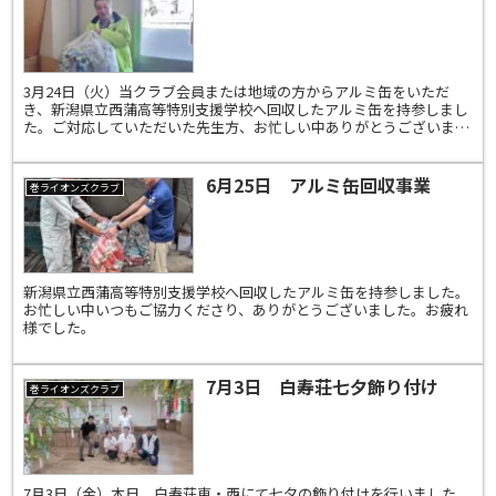
3月24日（火）当クラブ会員または地域の方からアルミ缶をいただ
き、新潟県立西蒲高等特別支援学校へ回収したアルミ缶を持参しまし
た。ご対応していただいた先生方、お忙しい中ありがとうございまし
た。事業委員長 Ｌ若杉松男、幹事 Ｌ内藤安大変お疲れ様...
6月25日 アルミ缶回収事業
巻ライオンズクラブ
新潟県立西蒲高等特別支援学校へ回収したアルミ缶を持参しました。
お忙しい中いつもご協力くださり、ありがとうございました。お疲れ
様でした。
7月3日 白寿荘七夕飾り付け
巻ライオンズクラブ
7月3日（金）本日、白寿荘東・西にて七夕の飾り付けを行いました。