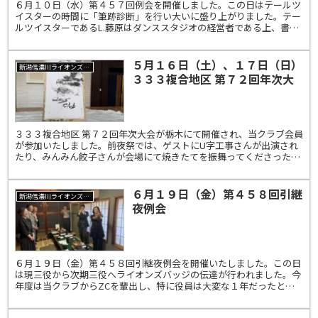
６月１０日（水）第４５７回例会を開催しました。この日はテールツ
イスターの時間に「筆跡診断」を行い大いに盛り上がりました。テー
ルツイスターであるL.藤原はダンススタジオの経営者である上、書道
家でもあり、文字から深層心理を読み解く筆跡診断士とい...
５月１６日（土）、１７日（日）
新潟信濃川ライオンズクラブ
３３３複合地区 第７２回年次大
会
３３３複合地区 第７２回年次大会が栃木にて開催され、当クラブ会員
が参加いたしました。前夜祭では、ゲストにU字工事さんが出演され
たり、みんみん餃子さんが会場にて焼きたてを振舞ってくださったり
と大いに楽しめたようです。
６月１９日（金）第４５８回引継
新潟信濃川ライオンズクラブ
夜例会
６月１９日（金）第４５８回引継夜例会を開催いたしました。この日
は現三役から次期三役へライオンズバッジの伝達が行われました。今
年度は当クラブからZCを輩出し、特に役員は大変な１年だったと思
います。現役員の皆様、一年間本当にお疲れ様でした。そし...