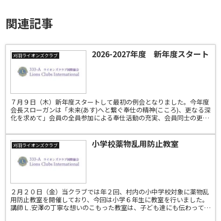
関連記事
2026-2027年度 新年度スタート
刈羽ライオンズクラブ
７月９日（木）新年度スタートして最初の例会となりました。今年度
会長スローガンは「未来(あす)へと繋ぐ奉仕の精神(こころ)、更なる深
化を求めて」会員の全員参加による奉仕活動の充実、会員同士の更な
る融和、そして今年度は３５周年事業の成功と、地域...
小学校薬物乱用防止教室
刈羽ライオンズクラブ
２月２０日（金）当クラブでは年２回、村内の小中学校対象に薬物乱
用防止教室を開催しており、今回は小学６年生に教室を行いました。
講師Ｌ.安澤の丁寧な想いのこもった教室は、子ども達にも伝わってく
れていると思います薬物の標本を初めてみる子供達は興味...