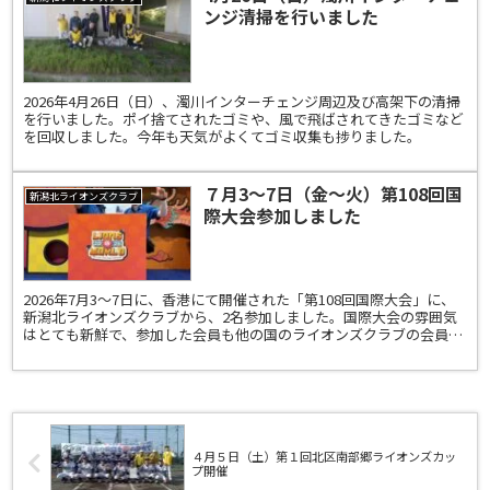
ンジ清掃を行いました
2026年4月26日（日）、濁川インターチェンジ周辺及び高架下の清掃
を行いました。ポイ捨てされたゴミや、風で飛ばされてきたゴミなど
を回収しました。今年も天気がよくてゴミ収集も捗りました。
７月3～7日（金～火）第108回国
新潟北ライオンズクラブ
際大会参加しました
2026年7月3～7日に、香港にて開催された「第108回国際大会」に、
新潟北ライオンズクラブから、2名参加しました。国際大会の雰囲気
はとても新鮮で、参加した会員も他の国のライオンズクラブの会員と
交流したり、晩餐会に出たりして、大会を楽しんだ...
４月５日（土）第１回北区南部郷ライオンズカッ
プ開催