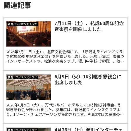
関連記事
7月11日（土）、結成60周年記念
新潟北ライオンズクラブ
音楽祭を開催しました
2026年7月11日（土）、北区文化会館にて、「新潟北ライオンズクラ
ブ結成60周年記念音楽祭」を開催いたしました。出場団体は、豊栄ウ
インドオーケストラ、松浜吹奏楽クラブ、濁川中学校（合唱）、敬和
学園高校声楽部、敬和学園高校器楽部、新潟医療福...
6月9日（火）1R引継ぎ懇親会に
新潟北ライオンズクラブ
出席しました
2026年6月9日（火）、万代シルバーホテルにて1R引継ぎ幹事会、引
継ぎ懇親会が行われました。次年度は、新潟北ライオンズクラブよ
り、1ゾーン・チェアパーソンが任命されます。写真2枚目の左側のマ
イクを持っているのが、1Z次期ゾーン・チェアパー...
4月26日（日）濁川インターチェ
新潟北ライオンズクラブ