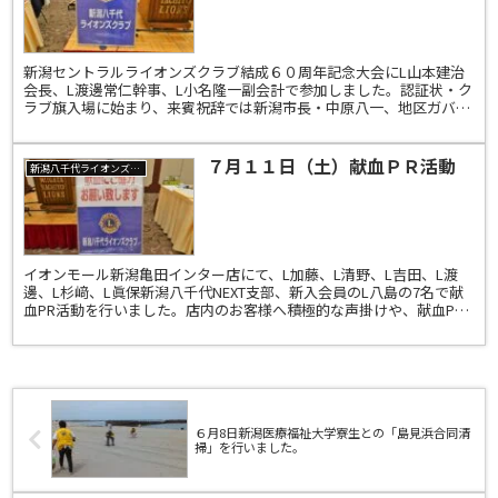
新潟セントラルライオンズクラブ結成６０周年記念大会にL山本建治
会長、L渡邊常仁幹事、L小名隆一副会計で参加しました。認証状・ク
ラブ旗入場に始まり、来賓祝辞では新潟市長・中原八一、地区ガバナ
ー・L林隆行、新潟ライオンズクラブ・L伊藤和子会長の...
７月１１日（土）献血ＰＲ活動
新潟八千代ライオンズクラブ
イオンモール新潟亀田インター店にて、L加藤、L清野、L吉田、L渡
邊、L杉﨑、L眞保新潟八千代NEXT支部、新入会員のL八島の7名で献
血PR活動を行いました。店内のお客様へ積極的な声掛けや、献血PR
のティッシュペーパーを配布しました。日本赤十...
６月8日新潟医療福祉大学寮生との「島見浜合同清
掃」を行いました。