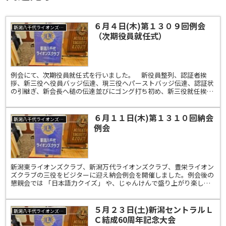
６月４日(木)第１３０９回例会
新潟八千代ライオンズクラブ
（次期役員就任式）
例会にて、次期役員就任式を行いました。 新役員整列、認証者挨
拶、新三役へ役員バッジ伝達、現三役へパーストバッジ伝達、認証状
の引継ぎ、新会長へ槌の伝達並びにゴング打ち初め、新三役就任挨
拶、最後に、乾杯、ウイサーブを行い、滞りなく次期役員就任式...
６月１１日(木)第１３１０回納会
新潟八千代ライオンズクラブ
例会
新潟東ライオンズクラブ、新潟万代ライオンズクラブ、豊栄ライオン
ズクラブの三役をビジターに迎え納会例会を開催しました。例会後の
懇親会では 「日本語力クイズ」 や、じゃんけんで盛り上がり楽しい
ひと時でした。
５月２３日(土)新潟セントラルＬ
新潟八千代ライオンズクラブ
Ｃ結成60周年記念大会