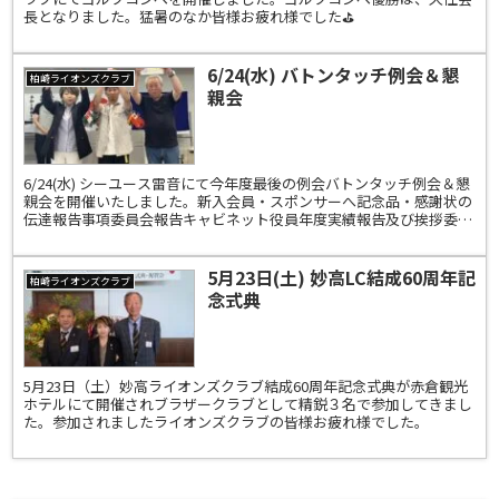
長となりました。猛暑のなか皆様お疲れ様でした⛳️
6/24(水) バトンタッチ例会＆懇
柏崎ライオンズクラブ
親会
6/24(水) シーユース雷音にて今年度最後の例会バトンタッチ例会＆懇
親会を開催いたしました。新入会員・スポンサーへ記念品・感謝状の
伝達報告事項委員会報告キャビネット役員年度実績報告及び挨拶委員
長挨拶次期ZC報告年間生出席率100%年間メー...
5月23日(土) 妙高LC結成60周年記
柏崎ライオンズクラブ
念式典
5月23日（土）妙高ライオンズクラブ結成60周年記念式典が赤倉観光
ホテルにて開催されブラザークラブとして精鋭３名で参加してきまし
た。参加されましたライオンズクラブの皆様お疲れ様でした。