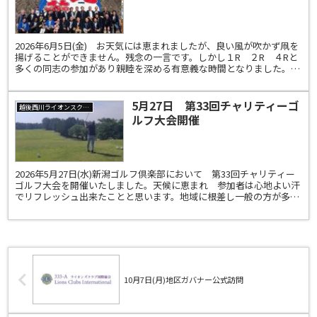
2026年6月5日(金) お天気には恵まれましたが、良い風が吹かず凧を
揚げることができません。残念の一言です。しかし１R ２R ４Rと
多くの同志の参加があり親睦を深める有意義な時間となりました。楽
しかったです。凧合戦期間中 ３R１Zのライオ...
5月27日 第33回チャリティーゴ
越後西川ライオンスクラブ
ルフ大会開催
2026年5月27日(水)新潟ゴルフ倶楽部において 第33回チャリティー
ゴルフ大会を開催いたしました。天候に恵まれ 参加者は心地よい汗
でリフレッシュ出来たことと思います。地域に根差し一般の方が多く
参加するチャリティーも33回を数えました。こ...
10月7日(月)地区ガバナー公式訪問