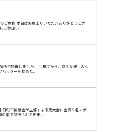
挨拶 本日はお集まりいただきありがとうござ
ご参加い...
議所で開催しました。 今年度から、特別な催しのな
ッターを務めた...
十日町市協議会が主催する市民大会に会員９名で参
塔で開催されてきま...