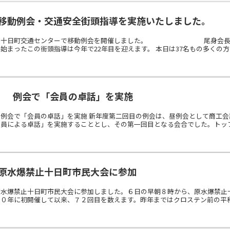
 移動例会・交通安全街頭指導を実施いたしました。
から十日町交通センターで移動例会を開催しました。 尾身会長のご
に始まったこの街頭指導は今年で22年目を迎えます。 本日は37名もの多くの方に
水） 例会で「会員の卓話」を実施
例会で「会員の卓話」を実施 新年度第二回目の例会は、昼例会として商工会
員による卓話」を実施することとし、その第一回目となる会合でした。トップバ
）原水爆禁止十日町市民大会に参加
原水爆禁止十日町市民大会に参加しました。６日の早朝８時から、原水爆禁止
０年に初開催して以来、７２回目を数えます。昨年まではクロステン前の平和の