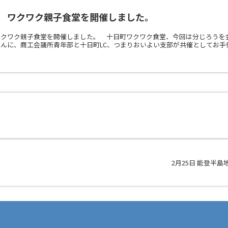
） ワクワク親子食堂を開催しました。
ワクワク親子食堂を開催しました。 十日町ワクワク食堂、今回は分じろうを
んに、商工会議所青年部と十日町LC、つまりおいよい支部が共催としてお手伝
2月25日 能登半