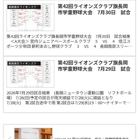
第42回ライオンズクラブ旗長岡
長岡長生ライオンズクラブ
市学童野球大会 7月30日 試合
結果 ＜A大会＞
第42回ライオンズクラブ旗長岡市学童野球大会 7月30日 試合結果
＜A大会＞ 宮内ジュニアベースボールクラブ 5 VS 4 信江ス
ポーツ少年団 新町あおし野球クラブ 3 VS 4 長岡南部スリース
ターズ 長岡北ベースボールク...
第42回ライオンズクラブ旗長岡
長岡長生ライオンズクラブ
市学童野球大会 7月29日 試合
結果＜A大会＞
2026年7月29日試合結果 (長岡ニュータウン運動公園 ソフトボール
場） 7/26(日)予定の試合が雨天順延で7/28(火)に順延となり
7/28(火) 第2試合途中で雨 第2試合は7/29(水)19：00～ナイターで継
続試合が行われまし...
2024.06.04 第793回例会 担当：保健環境委員会