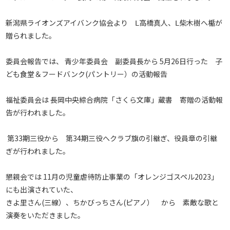
新潟県ライオンズアイバンク協会より Ⅼ高橋真人、Ⅼ柴木樹へ楯が
贈られました。
委員会報告では、 青少年委員会 副委員長から 5月26日行った 子
ども食堂＆フードバンク(パントリー）の活動報告
福祉委員会は 長岡中央綜合病院「さくら文庫」蔵書 寄贈の活動報
告が行われました。
第33期三役から 第34期三役へクラブ旗の引継ぎ、役員章の引継
ぎが行われました。
懇親会では 11月の児童虐待防止事業の「オレンジゴスペル2023」
にも出演されていた、
きよ里さん(三線）、ちかびっちさん(ピアノ） から 素敵な歌と
演奏をいただきました。