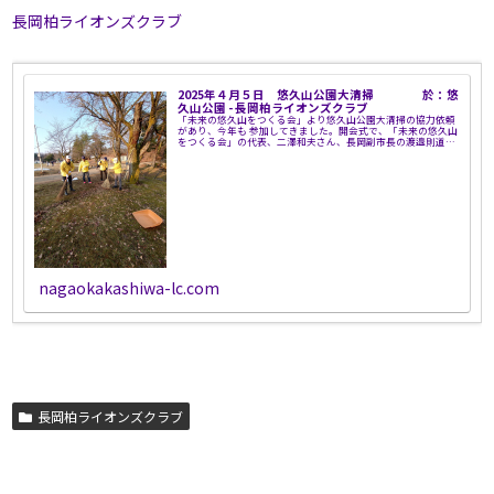
長岡柏ライオンズクラブ
2025年４月５日 悠久山公園大清掃 於：悠
久山公園 - 長岡柏ライオンズクラブ
「未来の悠久山をつくる会」より悠久山公園大清掃の協力依頼
があり、今年も 参加してきました。開会式で、「未来の悠久山
をつくる会」の代表、二澤和夫さん、長岡副市長の渡邉則道さ
ん 挨拶の後、スケジュール説明があり作業開始です。
nagaokakashiwa-lc.com
長岡柏ライオンズクラブ