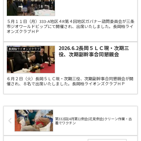
５月１１日（月）333-A地区４R第４回地区ガバナー諮問委員会が三条
市ジオワールドビップにて開催され、出席いたしました。長岡柏ライ
オンズクラブＨＰ
2026.6.2長岡５ＬＣ現・次期三
長岡柏ライオンズクラブ
役、次期副幹事合同懇親会
６月２日（火）長岡５ＬＣ現・次期三役、次期副幹事合同懇親会が開
催され、８名で出席いたしました。長岡柏ライオンズクラブＨＰ
第332回(4月第1)例会(花見例会)クリーン作業・古
着でワクチン