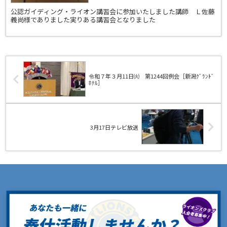
公認ガイディング・ライオン講習会に参加いたしました講師 Ｌ佐藤
義尚様でありました実りある講習会となりました
令和７年３月11日㈫ 第1244回例会［新潟ｸﾞﾗﾝﾄﾞ
ﾎﾃﾙ］
3月17日テレビ放送