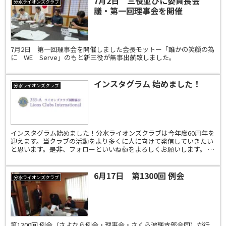
7月2日 三役並びに委員長会
分水ライオンズクラブ
議・第一回理事会を開催
7月2日 第一回理事会を開催しました会長モットー「誰かの笑顔の為
に WE Serve」のもと新三役が無事出航致しました。
インスタグラム 始めました！
分水ライオンズクラブ
インスタグラム始めました！分水ライオンズクラブは今年度60周年を
迎えます。当クラブの活動をより多くに人に向けて発信していきたい
と思います。是非、フォローといいね👍をよろしくお願いします。 イ
ンスタグラム：bunsui_lionsclub
6月17日 第1300回 例会
分水ライオンズクラブ
第1300回 例会（さよなら例会・理事会・さくら波輝支部合同）が行