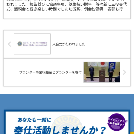
われました 報告並びに協議事項、誕生祝い贈呈 等々新旧三役交代
式、懇親会と続き楽しい時間でした功労賞、例会皆勤賞 表彰も行わ
れました三役の皆さんご苦労様でした 有難う御座いま...
入会式が行われました
プランター事業収益金とプランターを寄付