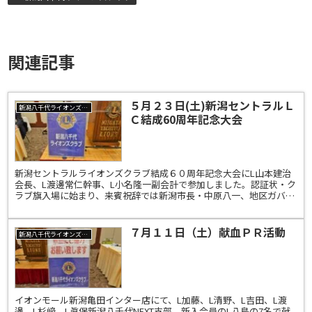
関連記事
５月２３日(土)新潟セントラルＬ
新潟八千代ライオンズクラブ
Ｃ結成60周年記念大会
新潟セントラルライオンズクラブ結成６０周年記念大会にL山本建治
会長、L渡邊常仁幹事、L小名隆一副会計で参加しました。認証状・ク
ラブ旗入場に始まり、来賓祝辞では新潟市長・中原八一、地区ガバナ
ー・L林隆行、新潟ライオンズクラブ・L伊藤和子会長の...
７月１１日（土）献血ＰＲ活動
新潟八千代ライオンズクラブ
イオンモール新潟亀田インター店にて、L加藤、L清野、L吉田、L渡
邊、L杉﨑、L眞保新潟八千代NEXT支部、新入会員のL八島の7名で献