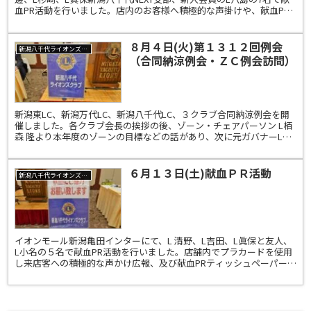
血PR活動を行いました。店内のお客様へ積極的な声掛けや、献血PR
のティッシュペーパーを配布しました。日本赤十...
８月４日(火)第１３１２回例会
新潟八千代ライオンズクラブ
（合同納涼例会・ＺＣ例会訪問）
新潟東LC、新潟万代LC、新潟八千代LC、３クラブ合同納涼例会を開
催しました。各クラブ会長の挨拶の後、ゾーン・チェアパーソン L栢
森 隆より本年度のゾーンの目標などの話があり、次に元ガバナーL中
田泰範より挨拶、各会員委員長より、出席状況の報...
６月１３日(土)献血ＰＲ活動
新潟八千代ライオンズクラブ
イオンモール新潟亀田インターにて、L 清野、L吉田、L眞保と友人、
L小名の５名で献血PR活動を行いました。店舗内でプラカードを使用
し来店客への積極的な声かけ広報、及び献血PRティッシュペーパーの
配布活動を実施しました。