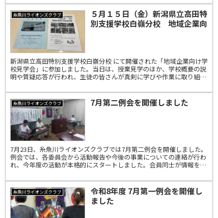
５月１５日（金）新潟県立高田特
糸魚川ライオンズクラブ
別支援学校白嶺分校 地域企業向
け学校見学会に参加しました
新潟県立高田特別支援学校白嶺分校 にて開催された「地域企業向け学
校見学会」に参加しました。当日は、授業見学のほか、学校概要の説
明や質疑応答が行われ、生徒の皆さんが真剣に学びや作業に取り組む
姿を拝見することができました。校内では、清掃や軽作業...
7月第二例会を開催しました
糸魚川ライオンズクラブ
7月23日、糸魚川ライオンズクラブでは7月第二例会を開催しました。
例会では、各委員会から活動報告や今後の事業についての連絡が行わ
れ、今年度の活動が本格的にスタートしました。会員同士が情報を共
有し、それぞれの委員会が連携しながら、地域への奉仕...
令和8年度 7月第一例会を開催し
糸魚川ライオンズクラブ
ました