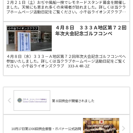
２月２１日（土）おぢや風船一揆でレモネードスタンド募金を開催し
ました。天候にも恵まれ多くの来場者が訪れました。詳しくは当クラ
ブホームページ活動日記をご覧ください。小千谷ライオンズクラブ
333-A 4R-2Z
４月８日 ３３３Ａ地区第７２回
小千谷ライオンズクラブ
年次大会記念ゴルフコンペ
４月８日（水）３３３－Ａ地区第７２回年次大会記念ゴルフコンペへ
参加いたしました。詳しくは当クラブホームページ活動日記をご覧く
ださい。小千谷ライオンズクラブ 333-A 4R-2Z
第８回例会が開催されました
10月17日第1300回例会振替・ガバナー公式訪問