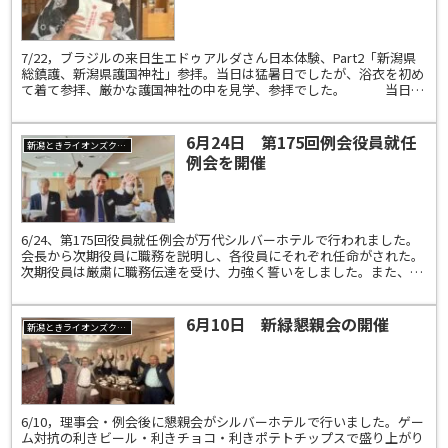
7/22，ブラジルの来日生エドゥアルダさん日本体験、Part2「新潟県
総鎮護、新潟県護国神社」参拝。当日は猛暑日でしたが、浴衣を初め
て着て参拝、厳かな護国神社の中を見学、参拝でした。 当日、
会員のお孫さんに通訳をしていただき大変助かりま...
6月24日 第175回例会役員就任
新潟ときライオンズクラブ
例会を開催
6/24、第175回役員就任例会が万代シルバーホテルで行われました。
会長から次期役員に職務を説明し、各役員にそれぞれ任命がされた。
次期役員は厳粛に職務伝達を受け、力強く誓いをしました。また、現
三役に労をねぎらい「記念の元三役ﾊﾞｯﾁ」が伝達...
6月10日 新緑懇親会の開催
新潟ときライオンズクラブ
6/10，理事会・例会後に懇親会がシルバーホテルで行いました。ゲー
ム対抗の利きビール・利きチョコ・利きポテトチップスで盛り上がり