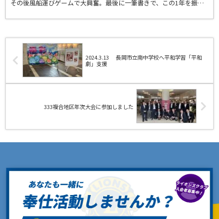
その後風船運びゲームで大興奮。最後に一筆書きで、この1年を振り
返りがされました。
2024.3.13 長岡市立南中学校へ平和学習「平和
劇」支援
333複合地区年次大会に参加しました