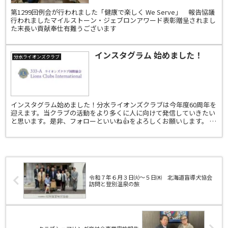
第1299回例会が行われました「健康で楽しく We Serve」 報告協議
行われましたマイルストーン・ジェブロンアワード表彰贈呈されまし
た末長い貢献奉仕有難うございます
インスタグラム 始めました！
分水ライオンズクラブ
インスタグラム始めました！分水ライオンズクラブは今年度60周年を
迎えます。当クラブの活動をより多くに人に向けて発信していきたい
と思います。是非、フォローといいね👍をよろしくお願いします。 イ
ンスタグラム：bunsui_lionsclub
令和７年６月３日㈫～５日㈭ 北海道盲導犬協会
訪問と登別温泉の旅