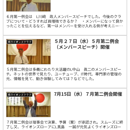
６月第一例会は L川﨑 政人メンバースピーチでした。今後のクラ
ブについて・どうすれば員増強できるか？ ・メンバーになって良か
ったことを伝えるなど、第一はメンバーを受け入れる側が考えニーズ
に合わせて向かい入れるその為内容を変える事も大切。
５月２７日（水）５月第二例会
燕ライオンズクラブ
（メンバースピーチ）開催
５月第二例会は多義にわたり大活躍のL中山 眞二のメンバースピー
チ。ネットの世界で見たり、ユーチューブ、IT時代、専門家の管理の
元、情報を見て、動き体験してみては？などでした。
7月15日（水）７月第二例会開催
燕ライオンズクラブ
７月第二例会は理事会で決算、予算（案）が承認され。スムーズに終
了し又、ライオンズローアにL真島 一誠が元気よくライオンズロー