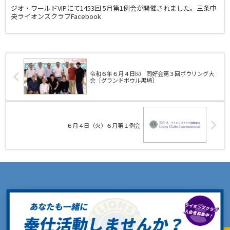
ジオ・ワールドVIPにて1453回 5月第1例会が開催されました。三条中
央ライオンズクラブFacebook
令和６年６月４日㈫ 同好会第３回ボウリング大
会［グランドボウル黒埼］
６月４日（火）６月第１例会