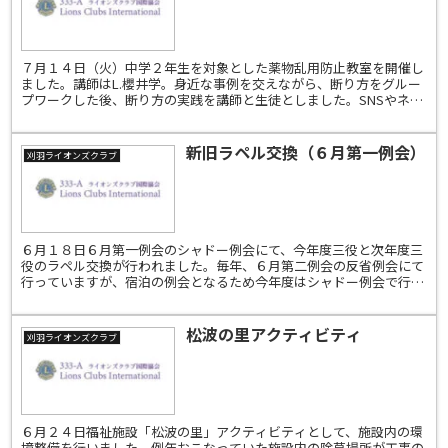
７月１４日（火）中学２年生を対象とした薬物乱用防止教室を開催し
ました。講師はL.櫻井学。身近な事例を交えながら、断り方をグルー
プワークした後、断り方の実践を講師と生徒としました。SNSやネッ
トでも簡単に手にはいるような今、本当に自分の意志し...
新旧ラペル交換（６月第一例会）
刈羽ライオンズクラブ
６月１８日６月第一例会のシャドー例会にて、今年度三役と次年度三
役のラペル交換が行われました。毎年、６月第二例会の反省例会にて
行っていますが、宿泊の例会となるため今年度はシャドー例会で行い
ました。今年度は会長スローガン「笑う門にはライオンズ来...
松波の里アクティビティ
刈羽ライオンズクラブ
６月２４日福祉施設「松波の里」アクティビティとして、施設内の環
境整備を行いました。例年おこなっていた施設内の除草場所が工事の