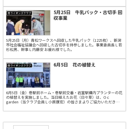
5月25日 牛乳パック・古切手 回
巻ライオンズクラブ
収事業
5月25日（月）青松ワークスへ回収した牛乳パック（1225枚）、新潟
市社会福祉協議会へ回収した古切手を持参しました。事業委員長Ｌ若
杉松男、幹事Ｌ内藤安 お疲れ様でした。
6月5日 花の植替え
巻ライオンズクラブ
6月5日（金）巻駅前ホーム・巻駅前交番・岩室駅構内プランターの花
の植替えを実施しました。当日植えたお花（日々草）は、Oｃ
garden（当クラブ会員Ｌ小原康宏）の皆さまよりご協力いただきま
した。白・ピンク・紫・コーラルピンクと複数の花々が咲い...