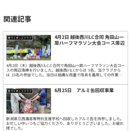
関連記事
4月2日 越後西川LC合同 角田山一
巻ライオンズクラブ
周ハーフマラソン大会コース周辺
清掃
4月2日（木）越後西川LCと合同で角田山一周ハーフマラソン大会コー
スの周辺清掃を行いました。越後西川LCからは 5名、当クラブから
は 15名の参加でした。当日は結構な雨量で雨具を着用しての作業と
なりました。大型のゴミは減ったように思いま...
6月25日 アルミ缶回収事業
巻ライオンズクラブ
新潟県立西蒲高等特別支援学校へ回収したアルミ缶を持参しました。
お忙しい中いつもご協力くださり、ありがとうございました。お疲れ
様でした。