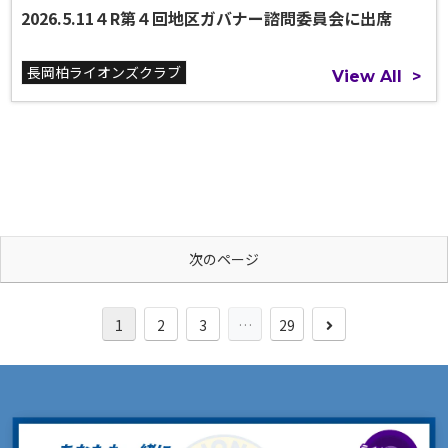
2026.5.11４R第４回地区ガバナー諮問委員会に出席
長岡柏ライオンズクラブ
View All
>
次のページ
次
1
2
3
…
29
へ