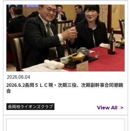
2026.06.04
2026.6.2長岡５ＬＣ現・次期三役、次期副幹事合同懇親
会
長岡柏ライオンズクラブ
View All
>