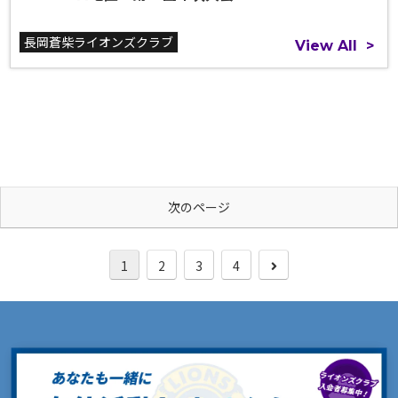
長岡蒼柴ライオンズクラブ
View All
>
次のページ
次
1
2
3
4
へ