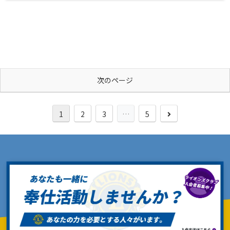
次のページ
次
1
2
3
…
5
へ