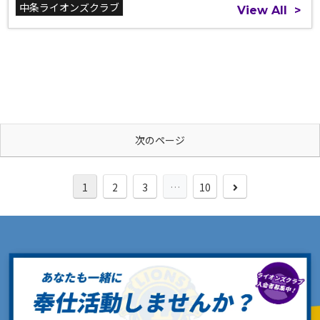
中条ライオンズクラブ
View All
>
次のページ
次
1
2
3
…
10
へ