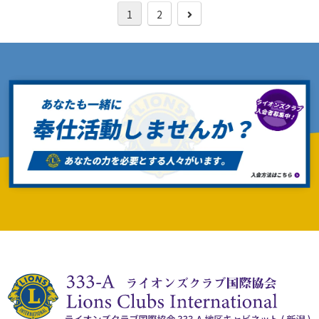
次
1
2
へ