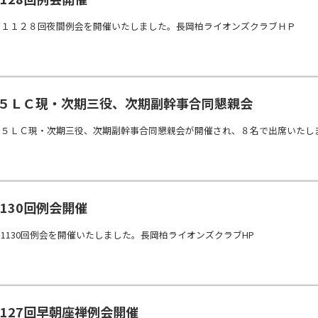
第１１２８回夜間例会を開催いたしました。長岡柏ライオンズクラブＨＰ
2長岡５ＬＣ現・次期三役、次期副幹事合同懇親会
岡５ＬＣ現・次期三役、次期副幹事合同懇親会が開催され、８名で出席いたし
第1130回例会開催
1130回例会を開催いたしました。長岡柏ライオンズクラブHP
3第1127回早朝座禅例会開催