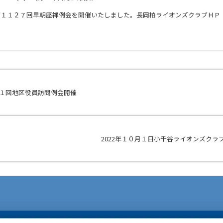
第１１２７回早朝座禅例会を開催いたしました。長岡柏ライオンズクラブＨＰ
４１回地区役員訪問例会開催
2022年１０月１日小千谷ライオンズク