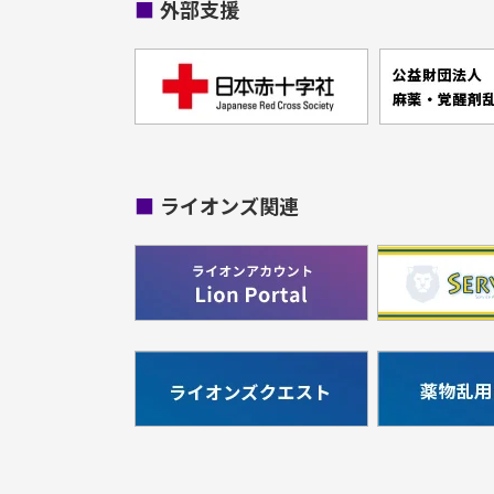
■
外部支援
■
ライオンズ関連