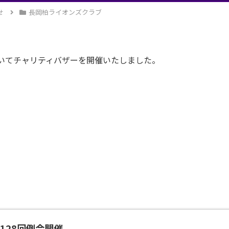
せ
長岡柏ライオンズクラブ
いてチャリティバザーを開催いたしました。
第1128回例会開催