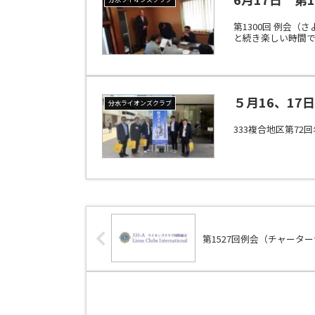
第1300回 例会
と続き楽しい時間で
５月16、17
分水ライオンズクラブ
333複合地区第7
第1527回例会（チャータ