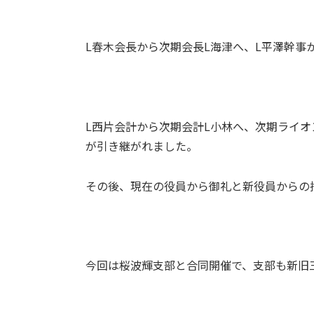
L春木会長から次期会長L海津へ、L平澤幹事
L西片会計から次期会計L小林へ、次期ライ
が引き継がれました。
その後、現在の役員から御礼と新役員からの
今回は桜波輝支部と合同開催で、支部も新旧