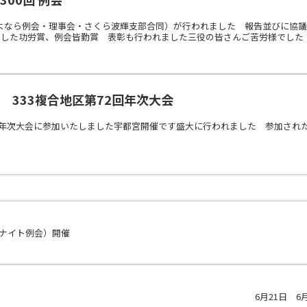
（さよなら例会・理事会・さくら波輝支部合同）が行われました 報告並びに協
した功労賞、例会皆勤賞 表彰も行われました三役の皆さんご苦労様でした 有
日 333複合地区第72回年次大会
2回年次大会に参加いたしました宇都宮開催です盛大に行われました 参加され
ーナイト例会）開催
6月21日 