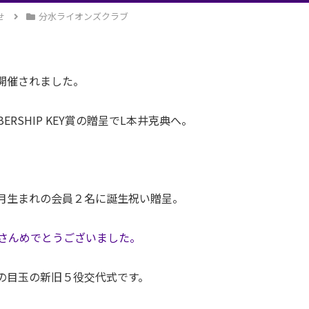
せ
分水ライオンズクラブ
開催されました。
RSHIP KEY賞の贈呈でL本井克典へ。
まれの会員２名に誕生祝い贈呈。
さんめでとうございました。
の目玉の新旧５役交代式です。