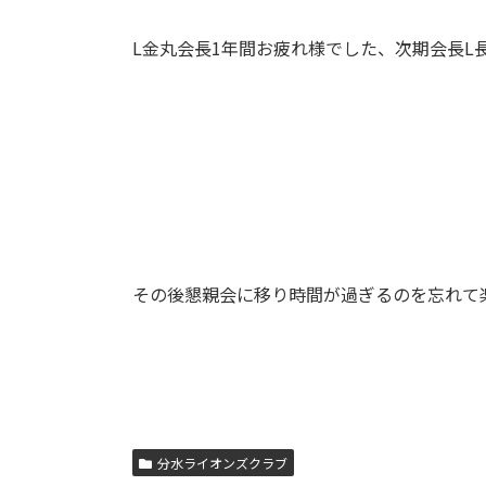
L金丸会長1年間お疲れ様でした、次期会長L
その後懇親会に移り時間が過ぎるのを忘れ
分水ライオンズクラブ