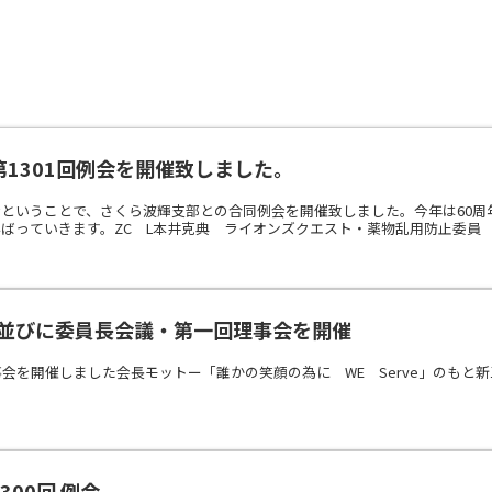
第1301回例会を開催致しました。
ということで、さくら波輝支部との合同例会を開催致しました。今年は60周
ばっていきます。ZC L本井克典 ライオンズクエスト・薬物乱用防止委員 L
役並びに委員長会議・第一回理事会を開催
事会を開催しました会長モットー「誰かの笑顔の為に WE Serve」のもと
300回 例会