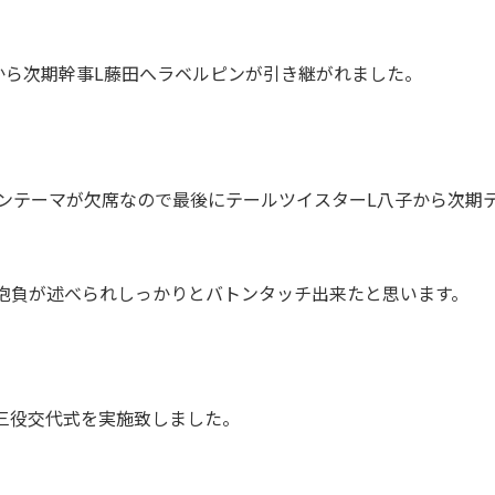
から次期幹事L藤田へラベルピンが引き継がれました。
オンテーマが欠席なので最後にテールツイスターL八子から次期
抱負が述べられしっかりとバトンタッチ出来たと思います。
三役交代式を実施致しました。