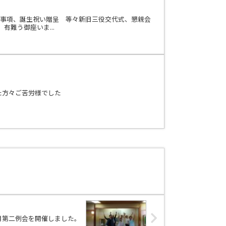
議事項、誕生祝い贈呈 等々新旧三役交代式、懇親会
難う御座いま...
た方々ご苦労様でした
6月第二例会を開催しました。