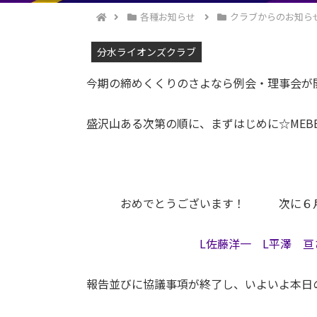
各種お知らせ
クラブからのお知ら
分水ライオンズクラブ
今期の締めくくりのさよなら例会・理事会が
盛沢山ある次第の順に、まずはじめに☆MEBBE
おめでとうございます！ 次に６月生
L佐藤洋一 L平澤 亘
報告並びに協議事項が終了し、いよいよ本日