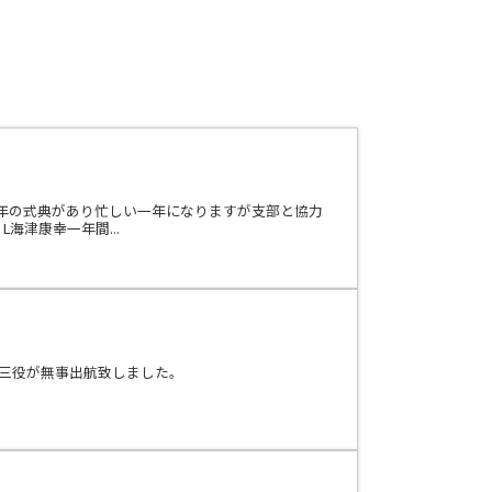
年の式典があり忙しい一年になりますが支部と協力
海津康幸一年間...
新三役が無事出航致しました。