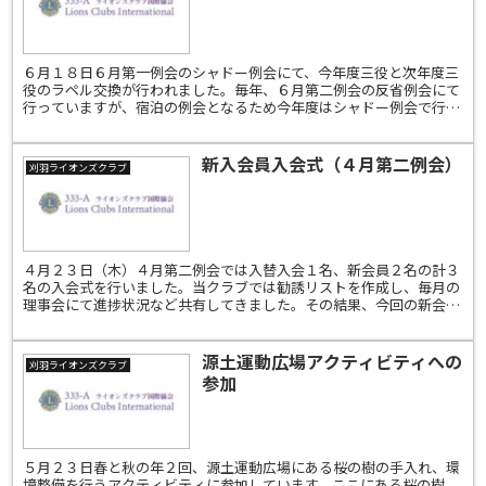
６月１８日６月第一例会のシャドー例会にて、今年度三役と次年度三
役のラペル交換が行われました。毎年、６月第二例会の反省例会にて
行っていますが、宿泊の例会となるため今年度はシャドー例会で行い
ました。今年度は会長スローガン「笑う門にはライオンズ来...
新入会員入会式（４月第二例会）
刈羽ライオンズクラブ
４月２３日（木）４月第二例会では入替入会１名、新会員２名の計３
名の入会式を行いました。当クラブでは勧誘リストを作成し、毎月の
理事会にて進捗状況など共有してきました。その結果、今回の新会員
２名が仲間入りしてくださいました。情報共有を今後も続け...
源土運動広場アクティビティへの
刈羽ライオンズクラブ
参加
５月２３日春と秋の年２回、源土運動広場にある桜の樹の手入れ、環
境整備を行うアクティビティに参加しています。ここにある桜の樹