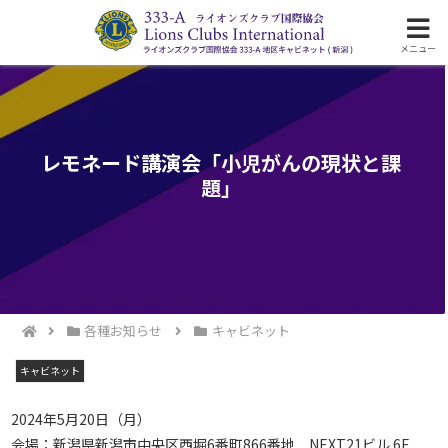
ライオンズクラブ国際協会333-A地区の活動
メニュー
レモネード講演会「小児がんの現状と課
題」
各種お知らせ
キャビネット
キャビネット
2024年5月20日（月）
会場：新潟県新潟市中央区西堀6番町866番地 NEXT21ビル 6F