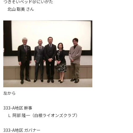
つきそいベッド＠にいがた
北山 聡美 さん
左から
333-A地区 幹事
Ｌ 阿部 隆一（白根ライオンズクラブ）
333-A地区 ガバナー