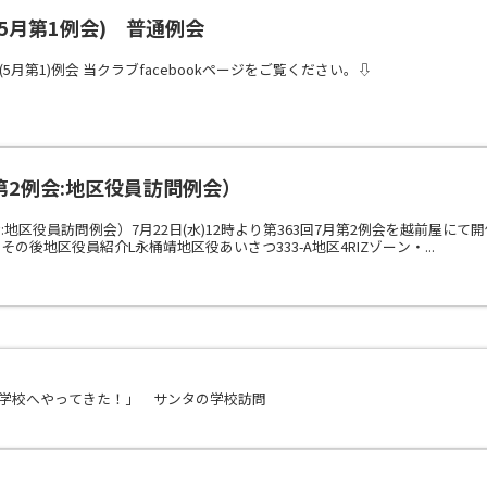
(5月第1例会) 普通例会
8回(5月第1)例会 当クラブfacebookページをご覧ください。⇩
月第2例会:地区役員訪問例会）
例会:地区役員訪問例会）7月22日(水)12時より第363回7月第2例会を越前屋
の後地区役員紹介L永桶靖地区役あいさつ333-A地区4RIZゾーン・...
が学校へやってきた！」 サンタの学校訪問