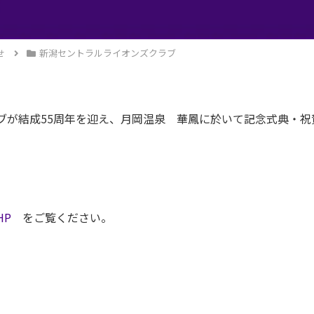
せ
新潟セントラルライオンズクラブ
ブが結成55周年を迎え、月岡温泉 華鳳に於いて記念式典・
HP
をご覧ください。