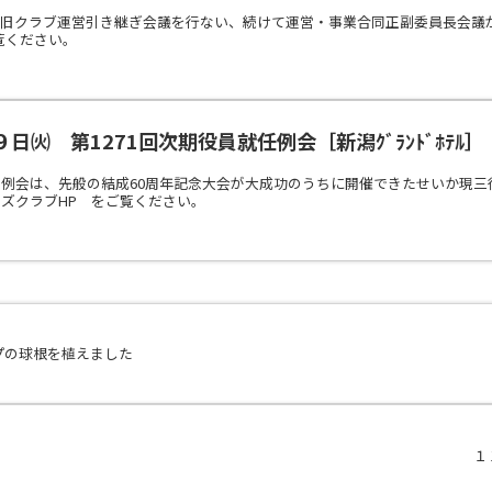
新旧クラブ運営引き継ぎ会議を行ない、続けて運営・事業合同正副委員長会議
覧ください。
日㈫ 第1271回次期役員就任例会［新潟ｸﾞﾗﾝﾄﾞﾎﾃﾙ］
例会は、先般の結成60周年記念大会が大成功のうちに開催できたせいか現三
ズクラブHP をご覧ください。
プの球根を植えました
１