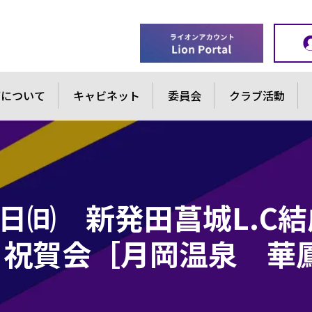
ブについて
キャビネット
委員会
クラブ活動
9日㈰ 新発田菖城L.C
・祝賀会［月岡温泉 華