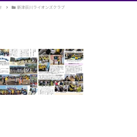
せ
新津荻川ライオンズクラブ