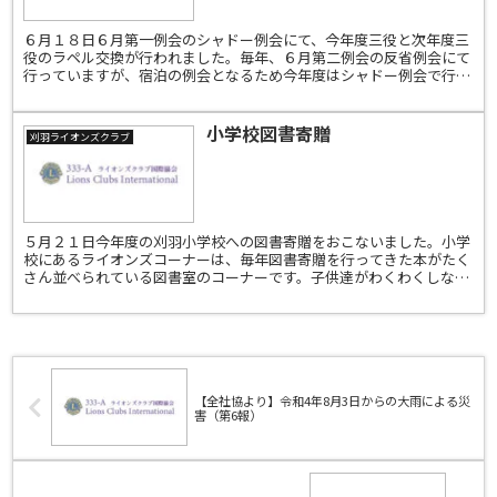
６月１８日６月第一例会のシャドー例会にて、今年度三役と次年度三
役のラペル交換が行われました。毎年、６月第二例会の反省例会にて
行っていますが、宿泊の例会となるため今年度はシャドー例会で行い
ました。今年度は会長スローガン「笑う門にはライオンズ来...
小学校図書寄贈
刈羽ライオンズクラブ
５月２１日今年度の刈羽小学校への図書寄贈をおこないました。小学
校にあるライオンズコーナーは、毎年図書寄贈を行ってきた本がたく
さん並べられている図書室のコーナーです。子供達がわくわくしなが
ら沢山の本に触れる時間のきっかけになれば嬉しいです。
【全社協より】令和4年8月3日からの大雨による災
害（第6報）