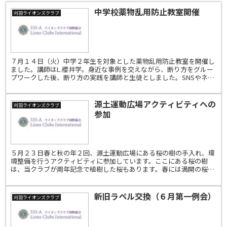
中学校薬物乱用防止教室開催
刈羽ライオンズクラブ
７月１４日（火）中学２年生を対象とした薬物乱用防止教室を開催し
ました。講師はL.櫻井学。身近な事例を交えながら、断り方をグルー
プワークした後、断り方の実践を講師と生徒としました。SNSやネッ
トでも簡単に手にはいるような今、本当に自分の意志し...
源土運動広場アクティビティへの
刈羽ライオンズクラブ
参加
５月２３日春と秋の年２回、源土運動広場にある桜の樹の手入れ、環
境整備を行うアクティビティに参加しています。ここにある桜の樹
は、当クラブが周年記念で植樹した桜もあります。春には満開の桜の
花で源土運動広場をいっぱいにしてくれています。参加したみ...
新旧ラペル交換（６月第一例会）
刈羽ライオンズクラブ