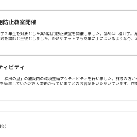
用防止教室開催
学２年生を対象とした薬物乱用防止教室を開催しました。講師はL.櫻井学。
践を講師と生徒としました。SNSやネットでも簡単に手にはいるような今、本当
ティビティ
設「松風の里」の施設内の環境整備アクティビティを行いました。施設の方か
を毎年していただき大変助かっていますとのお言葉をいただいています。作業さ
例会）