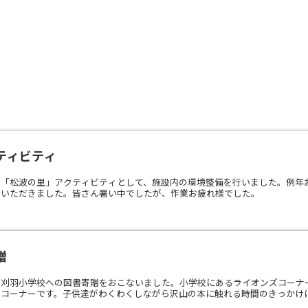
ティビティ
設「松波の里」アクティビティとして、施設内の環境整備を行いました。例年
ていただきました。皆さん暑い中でしたが、作業お疲れ様でした。
贈
の刈羽小学校への図書寄贈をおこないました。小学校にあるライオンズコーナ
のコーナーです。子供達がわくわくしながら沢山の本に触れる時間のきっかけ