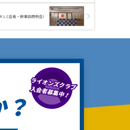
岡４ＬC会長・幹事訪問例会）