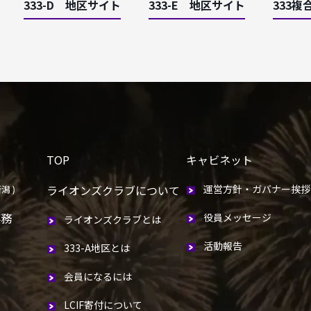
333-D 地区サイト
333-E 地区サイト
333複
TOP
キャビネット
ライオンズクラブについて
運営方針・ガバナー挨拶
事務
役員メッセージ
ライオンズクラブとは
活動報告
333-A地区とは
会員になるには
LCIF寄付について