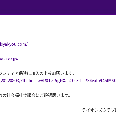
isyakyou.com/
eki.or.jp/
ランティア保険に加入の上参加願います。
ining20220803/?fbclid=IwAR0T5RrgNXahC0-ZTTPS4vxlb946I
れの社会福祉協議会にご確認願います。
ライオンズクラブ