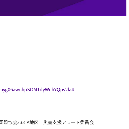
MS0ayg06awnhpSOM1dyWehYQps2la4
国際協会333-A地区 災害支援アラート委員会