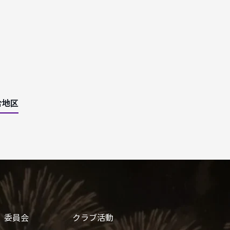
合地区
委員会
クラブ活動